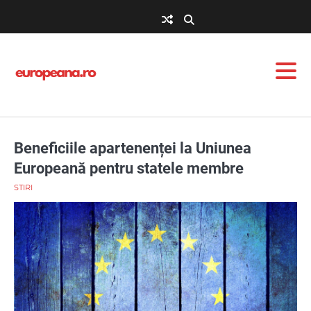
Skip
to
content
Beneficiile apartenenței la Uniunea
Europeană pentru statele membre
STIRI